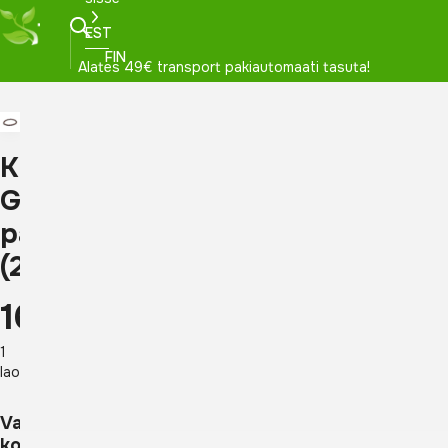
EST
FIN
Alates 49€ transport pakiautomaati tasuta!
Käevõru,
Granaat
pärlid
(2699)
16,20
€
1
laos
Vali
kogus