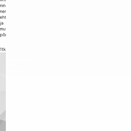
ning
nendest
ehteid
ja
muud
põnevat.
1tk
Tervisetooted
OÜ,
Kesalille
tn
13,
Alliku
küla,
Saue
vald,
Harjumaa
+372
509