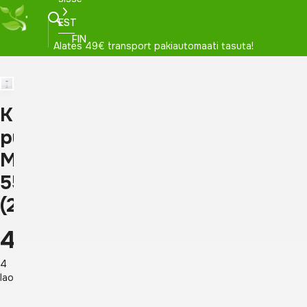
EST
FIN
Alates 49€ transport pakiautomaati tasuta!
Kristallidega
pudel,
Mäekristall,
550ml
(2781)
40,60
€
4
laos