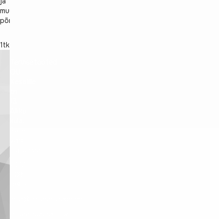
ja
muud
põnevat.
1tk
Tervisetooted
OÜ,
Kesalille
tn
13,
Alliku
küla,
Saue
vald,
Harjumaa
+372
509
9863
info@tervisetoode.ee
Privaatsuspoliitika