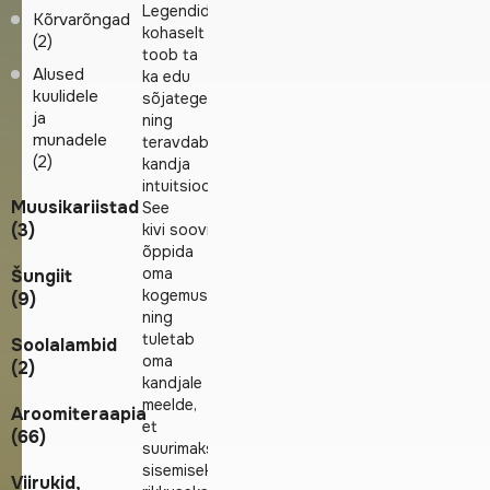
Legendide
Kõrvarõngad
kohaselt
(2)
toob ta
Alused
ka edu
kuulidele
sõjategevuses
ja
ning
munadele
teravdab
(2)
kandja
intuitsiooni.
Muusikariistad
See
(3)
kivi soovitab
õppida
oma
Šungiit
kogemustest
(9)
ning
tuletab
Soolalambid
oma
(2)
kandjale
meelde,
Aroomiteraapia
et
(66)
suurimaks
sisemiseks
Viirukid,