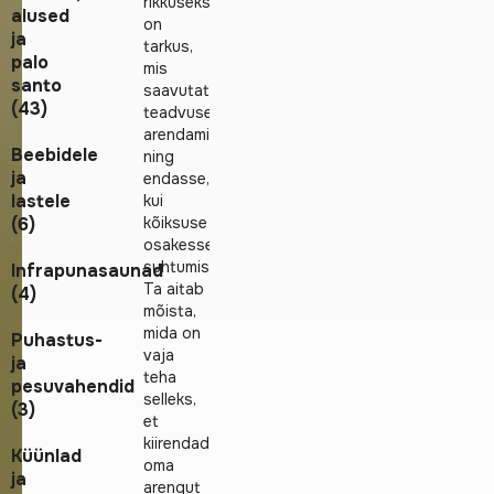
rikkuseks
alused
on
ja
tarkus,
palo
mis
santo
saavutatakse
(43)
teadvuse
arendamisel
Beebidele
ning
ja
endasse,
lastele
kui
(6)
kõiksuse
osakesse
suhtumisel.
Infrapunasaunad
Ta aitab
(4)
mõista,
mida on
Puhastus-
vaja
ja
teha
pesuvahendid
selleks,
(3)
et
kiirendada
Küünlad
oma
ja
arengut