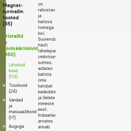
on
Magnet-
rahustava
turmaliin
ja
tooted
kaitsva
(35)
toimega
kivi.
Kristallid
Suurendab
ja
hästi
poolvääriskivid
tähelepanuvõimet
(350)
ümbritseva
suhtes,
Lihvitud
aidates
kivid
kaitsta
(112)
oma
Toorkivid
kandjat
(24)
kadedate
ja õelate
Vardad
inimeste
ja
eest.
massaažikivid
Indiaanlaste
(17)
arvates
Auguga
annab