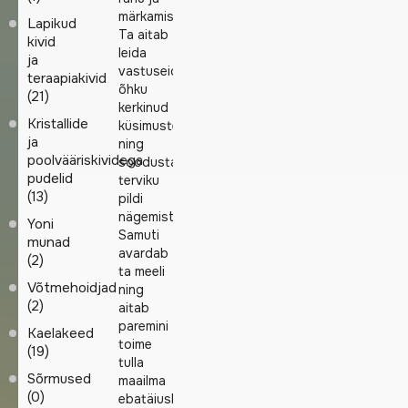
märkamist.
Lapikud
Ta aitab
kivid
leida
ja
vastuseid
teraapiakivid
õhku
(21)
kerkinud
Kristallide
küsimustele
ja
ning
poolvääriskividega
soodustab
pudelid
terviku
(13)
pildi
nägemist.
Yoni
Samuti
munad
avardab
(2)
ta meeli
Võtmehoidjad
ning
(2)
aitab
paremini
Kaelakeed
toime
(19)
tulla
Sõrmused
maailma
(0)
ebatäiuslikkusega.