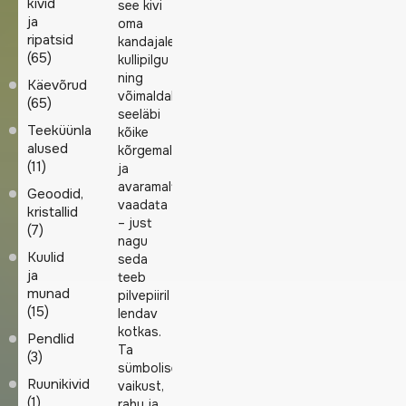
kivid
see kivi
ja
oma
ripatsid
kandajale
(65)
kullipilgu
ning
Käevõrud
võimaldab
(65)
seeläbi
Teeküünla
kõike
alused
kõrgemalt
(11)
ja
avaramalt
Geoodid,
vaadata
kristallid
– just
(7)
nagu
Kuulid
seda
ja
teeb
munad
pilvepiiril
(15)
lendav
kotkas.
Pendlid
Ta
(3)
sümboliseerib
Ruunikivid
vaikust,
(1)
rahu ja