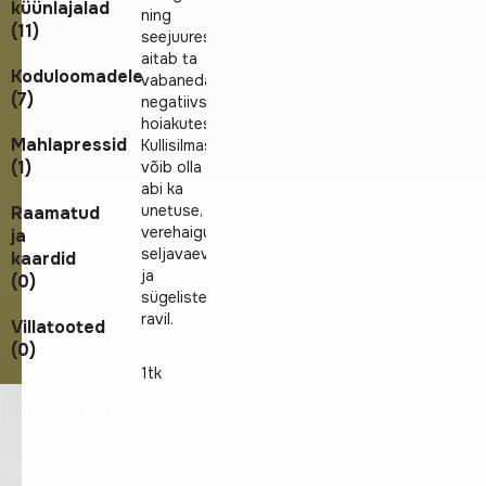
küünlajalad
ning
(11)
seejuures
aitab ta
Koduloomadele
vabaneda
(7)
negatiivsetest
hoiakutest.
Mahlapressid
Kullisilmast
(1)
võib olla
abi ka
unetuse,
Raamatud
verehaiguste,
ja
seljavaevuste
kaardid
ja
(0)
sügeliste
ravil.
Villatooted
(0)
1tk
Tervisetooted
OÜ,
Kesalille
tn