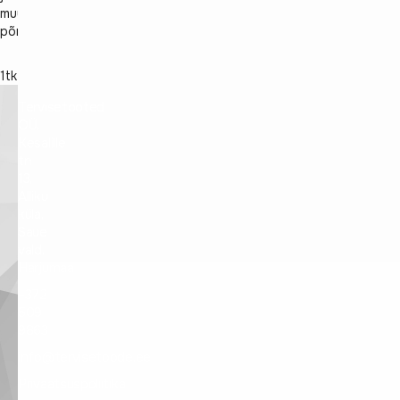
muud
põnevat.
1tk
Tervisetooted
OÜ,
Kesalille
tn
13,
Alliku
küla,
Saue
vald,
Harjumaa
+372
509
9863
info@tervisetoode.ee
Privaatsuspoliitika