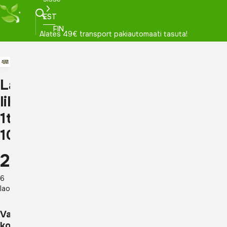
EST
FIN
Alates 49€ transport pakiautomaati tasuta!
Labradoriit
lihvitud
1tk,
1031
2,00
€
6
laos
Vali
kogus