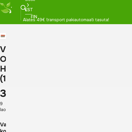
EST
FIN
Alates 49€ transport pakiautomaati tasuta!
Viiruk
Original
Healing
(1816)
3,30
€
9
laos
Vali
kogus