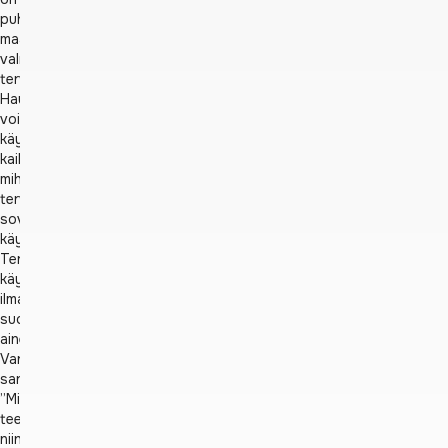
puhdasta,
maahaudassa
valmistettua
tervaa.
Hautatervaa
voidaan
käyttää
kaikkeen,
mihin
terva
soveltuu
käytettäväksi.
Tervaa
käytetään
ilmanraikasteesta
suoja-
aineeksi.
Vanha
sanonta:
”Mitä
teetkin,
niin