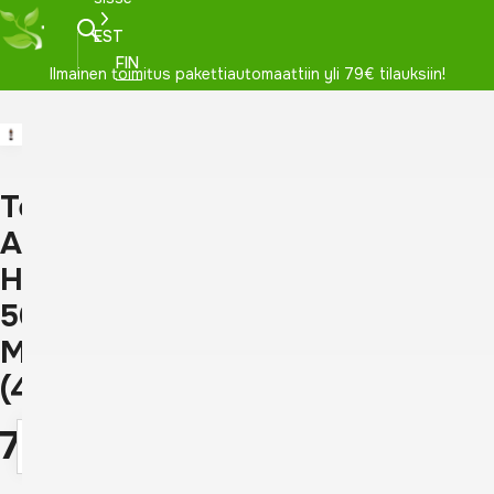
EST
FIN
Ilmainen toimitus pakettiautomaattiin yli 79€ tilauksiin!
Tervaskanto
AITO
HAUTATERVA
50
ML
(499)
7,90
€