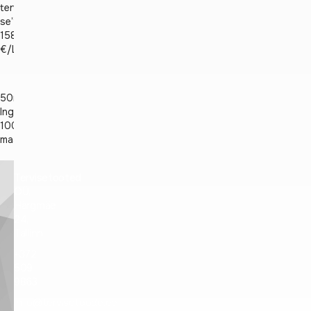
tervaa
se”.
158,00
€/L
50ml
Ingredients:
100%
maahautaterva
Tervisetooted
OÜ,
Härgmäe
24,
Tallinn
+372
509
9863
info@tervisetoode.ee